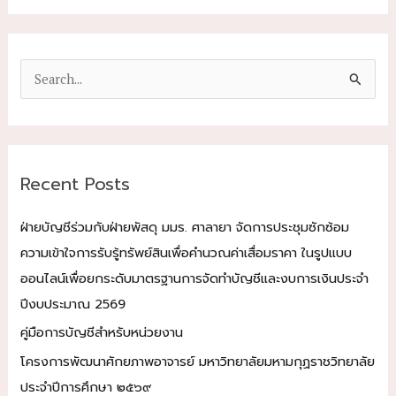
S
e
a
r
c
Recent Posts
h
f
ฝ่ายบัญชีร่วมกับฝ่ายพัสดุ มมร. ศาลายา จัดการประชุมซักซ้อม
o
ความเข้าใจการรับรู้ทรัพย์สินเพื่อคำนวณค่าเสื่อมราคา ในรูปแบบ
r
ออนไลน์เพื่อยกระดับมาตรฐานการจัดทำบัญชีและงบการเงินประจำ
:
ปีงบประมาณ 2569
คู่มือการบัญชีสำหรับหน่วยงาน
โครงการพัฒนาศักยภาพอาจารย์ มหาวิทยาลัยมหามกุฏราชวิทยาลัย
ประจำปีการศึกษา ๒๕๖๙