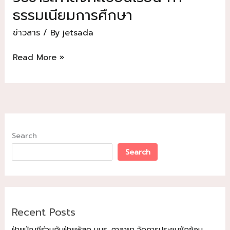
ธรรมเนียมการศึกษา
ข่าวสาร
/ By
jetsada
วิธี
Read More »
ชำระ
ค่า
ลง
ทะเบียน
เรียน
ค่า
Search
ธรรมเนียม
Search
การ
ศึกษา
Recent Posts
ฝ่ายบัญชีร่วมกับฝ่ายพัสดุ มมร. ศาลายา จัดการประชุมซักซ้อม