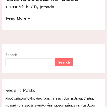
ประกาศ/คำสั่ง
/ By
jetsada
ประกาศ
Read More »
มหาวิทยาลัย
มหา
มกุฏ
ราช
วิทยาลัย
เรื่อง
Search
นโยบาย
Search
งด
ให้
และ
รับ
Recent Posts
ของ
ขวัญ
ฝ่ายบัญชีร่วมกับฝ่ายพัสดุ มมร. ศาลายา จัดการประชุมซักซ้อม
หรือ
ความเข้าใจการรับรู้ทรัพย์สินเพื่อคำนวณค่าเสื่อมราคา ในรูปแบบ