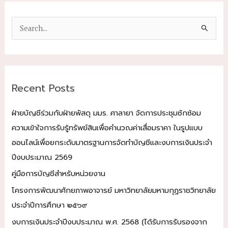
S
e
a
r
c
Recent Posts
h
f
ฝ่ายบัญชีร่วมกับฝ่ายพัสดุ มมร. ศาลายา จัดการประชุมซักซ้อม
o
ความเข้าใจการรับรู้ทรัพย์สินเพื่อคำนวณค่าเสื่อมราคา ในรูปแบบ
r
ออนไลน์เพื่อยกระดับมาตรฐานการจัดทำบัญชีและงบการเงินประจำ
:
ปีงบประมาณ 2569
คู่มือการบัญชีสำหรับหน่วยงาน
โครงการพัฒนาศักยภาพอาจารย์ มหาวิทยาลัยมหามกุฏราชวิทยาลัย
ประจำปีการศึกษา ๒๕๖๙
งบการเงินประจำปีงบประมาณ พ.ศ. 2568 (ได้รับการรับรองจาก