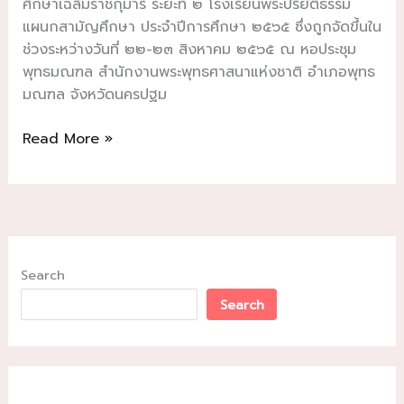
ศึกษาเฉลิมราชกุมารี ระยะที่ ๒ โรงเรียนพระปริยัติธรรม
แผนกสามัญศึกษา ประจำปีการศึกษา ๒๕๖๕ ซึ่งถูกจัดขึ้นใน
ช่วงระหว่างวันที่ ๒๒-๒๓ สิงหาคม ๒๕๖๕ ณ หอประชุม
พุทธมณฑล สำนักงานพระพุทธศาสนาแห่งชาติ อำเภอพุทธ
มณฑล จังหวัดนครปฐม
อธิการบดี
Read More »
บรรยาย
เรื่อง
ทุน
การ
ศึกษา
คือ
Search
การ
Search
สร้าง
โอกาส
พัฒนา
ทรัพยากร