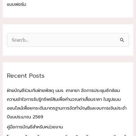
แบบฟอร์ม
S
e
a
r
c
Recent Posts
h
f
ฝ่ายบัญชีร่วมกับฝ่ายพัสดุ มมร. ศาลายา จัดการประชุมซักซ้อม
o
ความเข้าใจการรับรู้ทรัพย์สินเพื่อคำนวณค่าเสื่อมราคา ในรูปแบบ
r
ออนไลน์เพื่อยกระดับมาตรฐานการจัดทำบัญชีและงบการเงินประจำ
:
ปีงบประมาณ 2569
คู่มือการบัญชีสำหรับหน่วยงาน