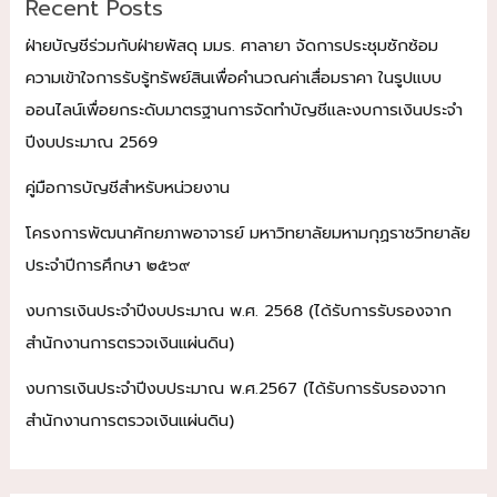
Recent Posts
มนุษย์
ที่
ฝ่ายบัญชีร่วมกับฝ่ายพัสดุ มมร. ศาลายา จัดการประชุมซักซ้อม
สมบูรณ์
ความเข้าใจการรับรู้ทรัพย์สินเพื่อคำนวณค่าเสื่อมราคา ในรูปแบบ
แก่
ออนไลน์เพื่อยกระดับมาตรฐานการจัดทำบัญชีและงบการเงินประจำ
สามเณร
ปีงบประมาณ 2569
นักเรียน
ทุน
คู่มือการบัญชีสำหรับหน่วยงาน
การ
ศึกษา
โครงการพัฒนาศักยภาพอาจารย์ มหาวิทยาลัยมหามกุฏราชวิทยาลัย
เฉลิม
ประจำปีการศึกษา ๒๕๖๙
ราช
กุมารี
งบการเงินประจำปีงบประมาณ พ.ศ. 2568 (ได้รับการรับรองจาก
สำนักงานการตรวจเงินแผ่นดิน)
งบการเงินประจำปีงบประมาณ พ.ศ.2567 (ได้รับการรับรองจาก
สำนักงานการตรวจเงินแผ่นดิน)