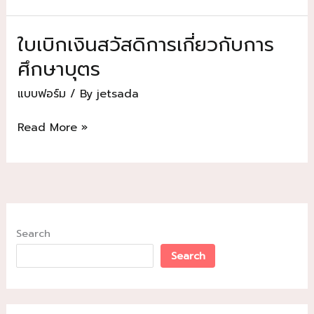
สวัสดิการ
ใน
ใบเบิกเงินสวัสดิการเกี่ยวกับการ
การ
ศึกษาบุตร
รักษา
พยาบาล
แบบฟอร์ม
/ By
jetsada
แก่
บุคลากร
ใบเบิก
Read More »
และ
เงิน
ลูกจ้าง
สวัสดิการ
เกี่ยว
กับ
การ
ศึกษา
Search
บุตร
Search