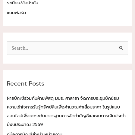
ระเบียบ/ข้อบังคับ
แบบฟอร์ม
S
e
a
r
c
Recent Posts
h
f
ฝ่ายบัญชีร่วมกับฝ่ายพัสดุ มมร. ศาลายา จัดการประชุมซักซ้อม
o
ความเข้าใจการรับรู้ทรัพย์สินเพื่อคำนวณค่าเสื่อมราคา ในรูปแบบ
r
ออนไลน์เพื่อยกระดับมาตรฐานการจัดทำบัญชีและงบการเงินประจำ
:
ปีงบประมาณ 2569
คู่มือการบัญชีสำหรับหน่วยงาน