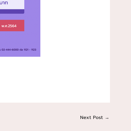
Next Post
→