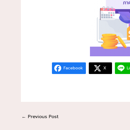
Facebook
X
L
←
Previous Post