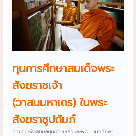
ทุนการศึกษาสมเด็จพระ
สังฆราชเจ้า
(วาสนมหาเถร) ในพระ
สังฆราชูปถัมภ์
กองทุนเพื่อสนับสนุนช่วยเหลือและพัฒนานักศึกษา