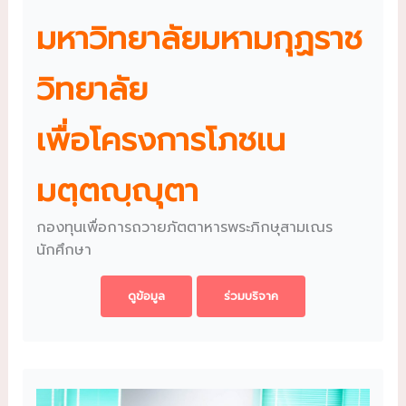
มหาวิทยาลัยมหามกุฏราช
วิทยาลัย
เพื่อโครงการโภชเน
มตฺตญฺญุตา
กองทุนเพื่อการถวายภัตตาหารพระภิกษุสามเณร
นักศึกษา
ดูข้อมูล
ร่วมบริจาค